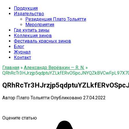
Продукция
Издательство
Резиденция Плато Тольятти
Мероприятия
Где купить зины
Коллекция зинов
Фестиваль красных зинов
Блог
Журнал
Контакт
Главная
»
Александр Верёвкин — R. N.
»
QRhRcTr3HJrzjp5qdptuYZLkfERvOSpcJNYQZkBVCwFpL97X70
QRhRcTr3HJrzjp5qdptuYZLkfERvOSpc
Автор
Плато Тольятти
Опубликовано
27.04.2022
Оцените статью