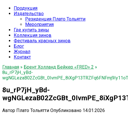
Продукция
Издательство
Резиденция Плато Тольятти
Мероприятия
Где купить зины
Коллекция зинов
Фестиваль красных зинов
Блог
Журнал
Контакт
Главная
»
Брент Холланд Бейкер «FRED» 2
»
8u_rP7jH_yBd-
wgNGLezaB02ZcGBt_0IvmPE_8iXgP13TRZFq6FNFmj9Iy11oTy
8u_rP7jH_yBd-
wgNGLezaB02ZcGBt_0IvmPE_8iXgP13T
Автор
Плато Тольятти
Опубликовано
14.01.2026