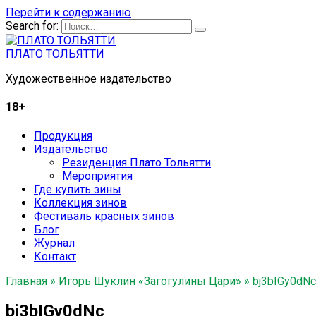
Перейти к содержанию
Search for:
ПЛАТО ТОЛЬЯТТИ
Художественное издательство
18+
Продукция
Издательство
Резиденция Плато Тольятти
Мероприятия
Где купить зины
Коллекция зинов
Фестиваль красных зинов
Блог
Журнал
Контакт
Главная
»
Игорь Шуклин «Загогулины Цари»
»
bj3bIGy0dNc
bj3bIGy0dNc