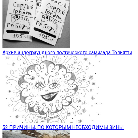
Архив андеграундного поэтического самизада Тольятти
52 ПРИЧИНЫ, ПО КОТОРЫМ НЕОБХОДИМЫ ЗИНЫ