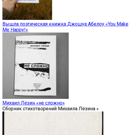
Вышла поэтическая книжка Джошуа Абелоу «You Make
Me Happy!»
Михаил Лёзин «не сложно»
Сборник стихотворений Михаила Лёзина «