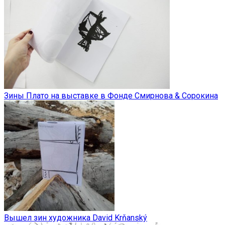
Зины Плато на выставке в Фонде Смирнова & Сорокина
Вышел зин художника David Krňanský