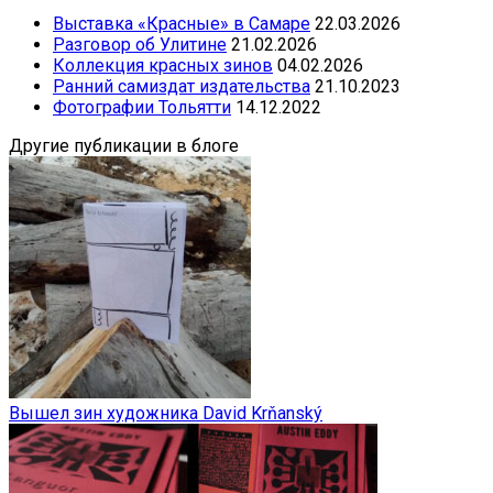
Выставка «Красные» в Самаре
22.03.2026
Разговор об Улитине
21.02.2026
Коллекция красных зинов
04.02.2026
Ранний самиздат издательства
21.10.2023
Фотографии Тольятти
14.12.2022
Другие публикации в блоге
Вышел зин художника David Krňanský