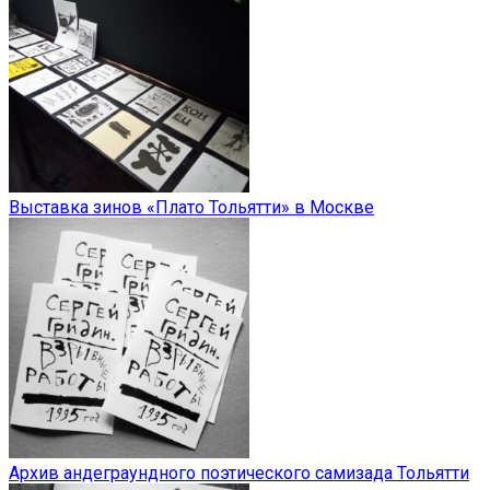
Выставка зинов «Плато Тольятти» в Москве
Архив андеграундного поэтического самизада Тольятти