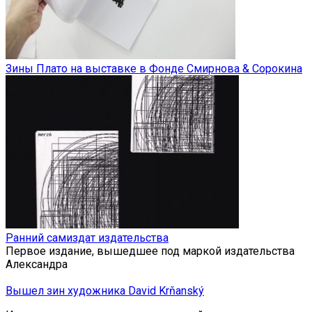
Зины Плато на выставке в Фонде Смирнова & Сорокина
Ранний самиздат издательства
Первое издание, вышедшее под маркой издательства
Александра
Вышел зин художника David Krňanský