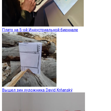
Плато на 5-ой Индустриальной биеннале
Вышел зин художника David Krňanský