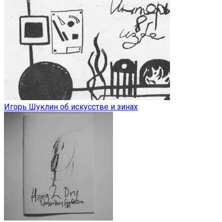
Игорь Шуклин об искусстве и зинах