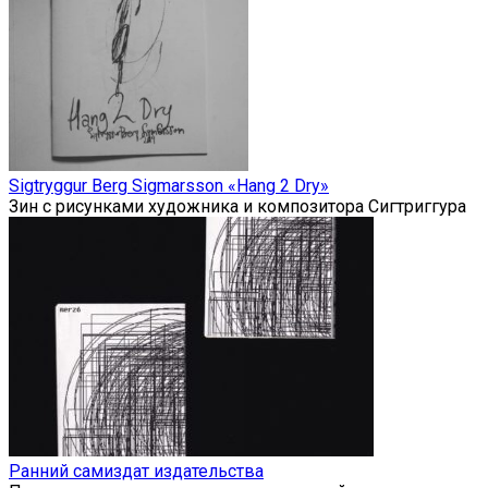
Sigtryggur Berg Sigmarsson «Hang 2 Dry»
Зин с рисунками художника и композитора Сигтриггура
Ранний самиздат издательства