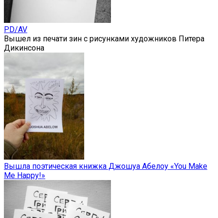
PD/AV
Вышел из печати зин с рисунками художников Питера
Дикинсона
Вышла поэтическая книжка Джошуа Абелоу «You Make
Me Happy!»